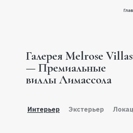
Гла
Галерея Melrose Villas
— Премиальные
виллы Лимассола
Интерьер
Экстерьер
Лока