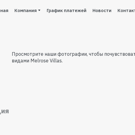
вная
Компания
График платежей
Новости
Контак
Просмотрите наши фотографии, чтобы почувствоват
видами Melrose Villas.
ция