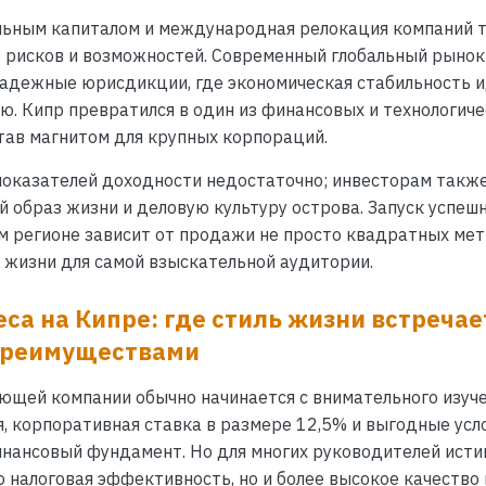
льным капиталом и международная релокация компаний 
е рисков и возможностей. Современный глобальный рыно
адежные юрисдикции, где экономическая стабильность ид
ю. Кипр превратился в один из финансовых и технологич
тав магнитом для крупных корпораций.
показателей доходности недостаточно; инвесторам такж
 образ жизни и деловую культуру острова. Запуск успешн
 регионе зависит от продажи не просто квадратных мет
 жизни для самой взыскательной аудитории.
са на Кипре: где стиль жизни встречае
преимуществами
ющей компании обычно начинается с внимательного изуче
я, корпоративная ставка в размере 12,5% и выгодные усл
нансовый фундамент. Но для многих руководителей ист
о налоговая эффективность, но и более высокое качество