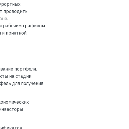
курортных
ут проводить
ане.
м рабочим графиком
 и приятной.
ование портфеля.
кты на стадии
фель для получения
кономических
 инвесторы
тификатов.