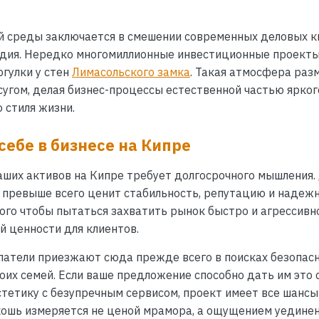
й среды заключается в смешении современных деловых кв
едия. Нередко многомиллионные инвестиционные проект
гулки у стен
Лимасольского замка
. Такая атмосфера раз
угом, делая бизнес-процессы естественной частью ярког
 стиля жизни.
 себе в бизнесе на Кипре
ших активов на Кипре требует долгосрочного мышления.
 превыше всего ценит стабильность, репутацию и надеж
ого чтобы пытаться захватить рынок быстро и агрессивн
й ценности для клиентов.
патели приезжают сюда прежде всего в поисках безопасн
воих семей. Если ваше предложение способно дать им это 
стетику с безупречным сервисом, проект имеет все шанс
кошь измеряется не ценой мрамора, а ощущением уединен