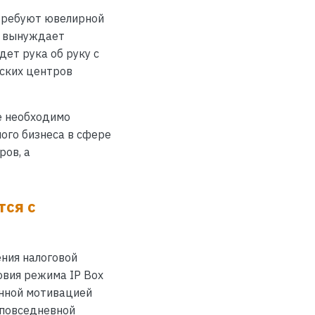
требуют ювелирной
к вынуждает
ет рука об руку с
еских центров
е необходимо
ого бизнеса в сфере
ров, а
тся с
ния налоговой
овия режима IP Box
инной мотивацией
 повседневной