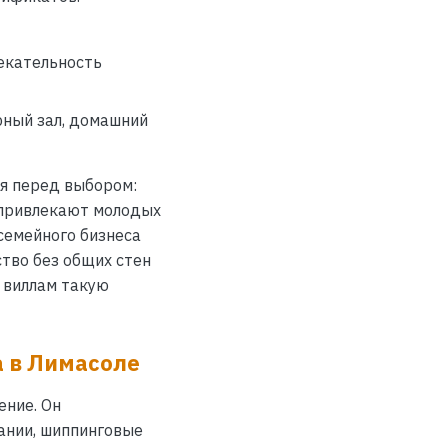
екательность
рный зал, домашний
я перед выбором:
 привлекают молодых
семейного бизнеса
тво без общих стен
т виллам такую
а в Лимасоле
ение. Он
ании, шиппинговые