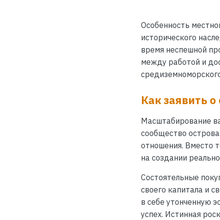
Особенность местно
исторического насл
время неспешной про
между работой и дос
средиземноморского
Как заявить о
Масштабирование ва
сообщество острова
отношения. Вместо т
на создании реально
Состоятельные поку
своего капитала и с
в себе утонченную э
успех. Истинная рос