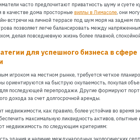
матели часто предпочитают приватность шуму и суете 
я в качестве дома просторные
виллы в Лимасоле
, они мог
йн-встречи на личной террасе под шум моря на заднем пл
рова позволяет легче балансировать между напряженны
ом, делая повседневную жизнь более плавной, спокойной
атегии для успешного бизнеса в сфере
и
ым игроком на местном рынке, требуется четкое планир
ы ориентируются на быструю окупаемость, покупая объе
n) для последующей перепродажи. Другие формируют порт
ого дохода за счет долгосрочной аренды.
 недвижимости, как правило, более устойчив во время э
обеспечить максимальную ликвидность активов, опытные
ют недвижимость по следующим критериям:
сть здания и наличие международных экологических сер