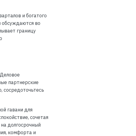
арталов и богатого
ы обсуждаются во
мывает границу
о
 Деловое
ные партнерские
о, сосредоточьтесь
ой гавани для
спокойствие, сочетая
ы на долгосрочный
ия, комфорта и