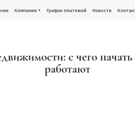
вная
Компания
График платежей
Новости
Контак
едвижимости: с чего начать 
работают