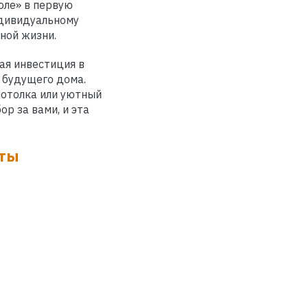
оле» в первую
ндивидуальному
ной жизни.
ная инвестиция в
 будущего дома.
потолка или уютный
р за вами, и эта
чты