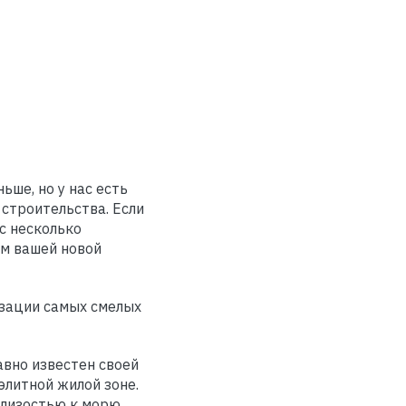
ьше, но у нас есть
строительства. Если
с несколько
ом вашей новой
изации самых смелых
авно известен своей
элитной жилой зоне.
близостью к морю