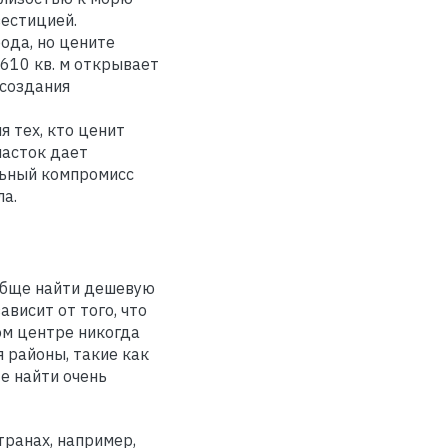
вестицией.
ода, но цените
610 кв. м открывает
 создания
 тех, кто ценит
часток дает
льный компромисс
а.
ообще найти дешевую
ависит от того, что
ком центре никогда
 районы, такие как
е найти очень
транах, например,