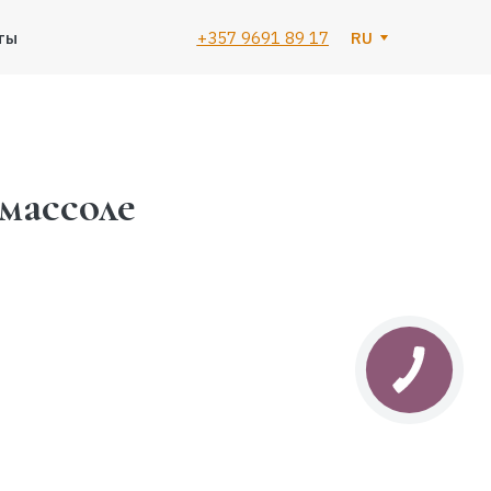
ты
+357 9691 89 17
RU
массоле