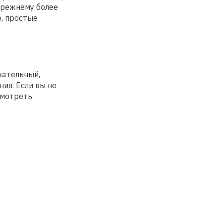
-прежнему более
о, простые
кательный,
ия. Если вы не
смотреть