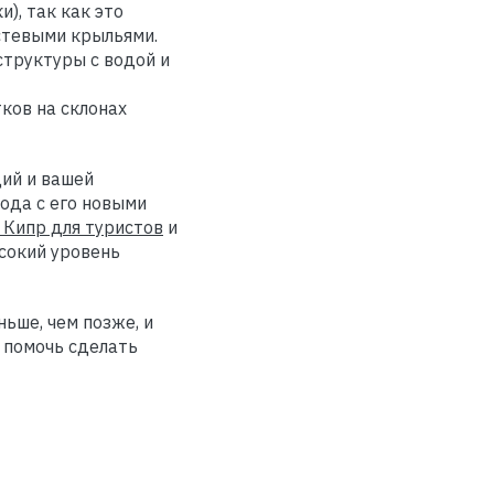
), так как это
остевыми крыльями.
структуры с водой и
тков на склонах
ий и вашей
ода с его новыми
 Кипр для туристов
и
сокий уровень
ьше, чем позже, и
 помочь сделать