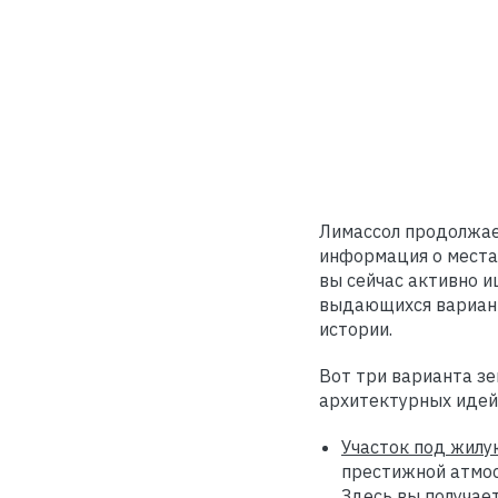
Лимассол продолжает
информация о местах
вы сейчас активно и
выдающихся вариант
истории.
Вот три варианта з
архитектурных идей
Участок под жилую
престижной атмос
Здесь вы получае