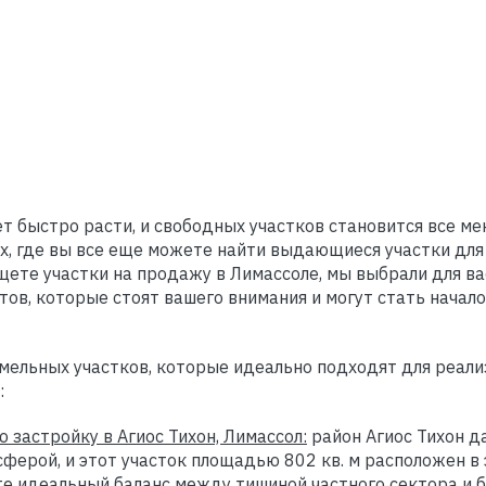
 быстро расти, и свободных участков становится все мен
, где вы все еще можете найти выдающиеся участки для 
щете участки на продажу в Лимассоле, мы выбрали для ва
ов, которые стоят вашего внимания и могут стать начал
емельных участков, которые идеально подходят для реал
:
 застройку в Агиос Тихон, Лимассол:
район Агиос Тихон д
ферой, и этот участок площадью 802 кв. м расположен в 
те идеальный баланс между тишиной частного сектора и 