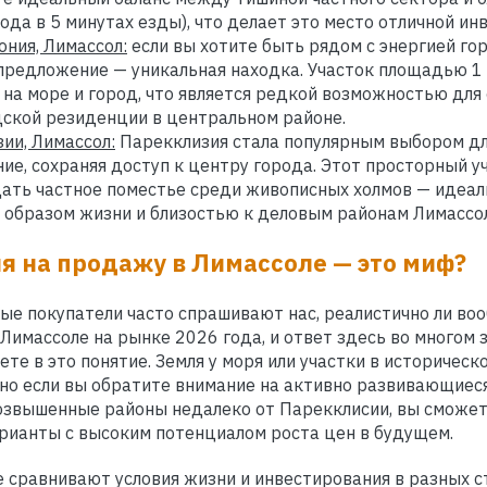
ода в 5 минутах езды), что делает это место отличной ин
ония, Лимассол:
если вы хотите быть рядом с энергией гор
 предложение — уникальная находка. Участок площадью 1 
на море и город, что является редкой возможностью для
ской резиденции в центральном районе.
ии, Лимассол:
Парекклизия стала популярным выбором для
ие, сохраняя доступ к центру города. Этот просторный у
ать частное поместье среди живописных холмов — идеа
образом жизни и близостью к деловым районам Лимассол
я на продажу в Лимассоле — это миф?
ые покупатели часто спрашивают нас, реалистично ли в
Лимассоле на рынке 2026 года, и ответ здесь во многом з
те в это понятие. Земля у моря или участки в историчес
но если вы обратите внимание на активно развивающиеся
возвышенные районы недалеко от Парекклисии, вы сможет
рианты с высоким потенциалом роста цен в будущем.
 сравнивают условия жизни и инвестирования в разных с