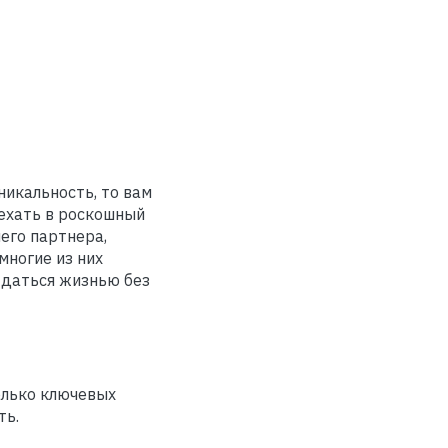
никальность, то вам
еехать в роскошный
его партнера,
многие из них
ждаться жизнью без
олько ключевых
ть.