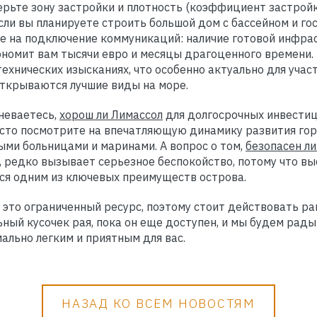
ерьте зону застройки и плотность (коэффициент застройки
сли вы планируете строить большой дом с бассейном и г
ие на подключение коммуникаций: наличие готовой инфра
ономит вам тысячи евро и месяцы драгоценного времени.
технических изысканиях, что особенно актуально для учас
открываются лучшие виды на море.
неваетесь,
хорош ли Лимассол
для долгосрочных инвестиц
осто посмотрите на впечатляющую динамику развития гор
ми больницами и маринами. А вопрос о том,
безопасен ли
 редко вызывает серьезное беспокойство, потому что вы
тся одним из ключевых преимуществ острова.
 это ограниченный ресурс, поэтому стоит действовать ран
ный кусочек рая, пока он еще доступен, и мы будем рады
ально легким и приятным для вас.
НАЗАД КО ВСЕМ НОВОСТЯМ